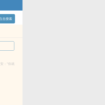
点击搜索
安：“你就
故事【X