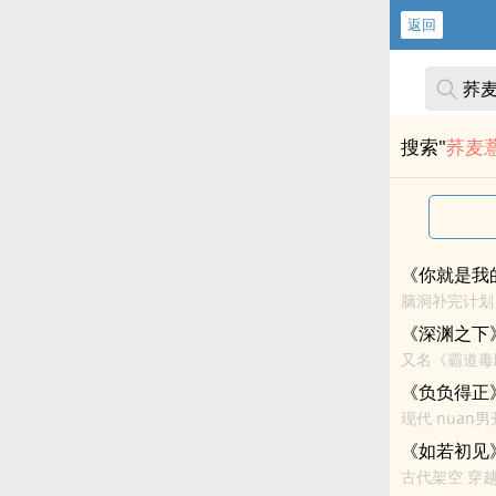
返回
搜索"
荞麦
《你就是我
脑洞补完计划
是……”白图
《深渊之下
又名《霸道毒医
《负负得正
现代 nuan
《如若初见
古代架空 穿越