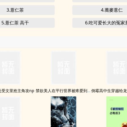
3.薏仁茶
4.蕎麥薏仁
5.薏仁茶 高干
6.吃可爱长大的冤家
总受文里抢主角攻np
禁欲美人在平行世界被疼爱到哭啼啼
倒霉高中生穿越给