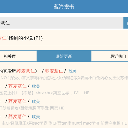
蓝海搜书
薏仁
"找到的小说 (P1)
相关度
最近更新
最近热门
的真爱吗
荞麦
薏仁
》
/
荞麦
薏仁
/
耽美
 NO.1深受小言文荼毒内心超级少女伪霸总攻X表面小白兔内心女王受苏维
：“不是，滚！”苏维安：“QAQ”总之这就是一个伪霸总追求真爱总被嫌弃的
》
/
荞麦
薏仁
/
耽美
爱上我》【不是】<br><br>架空世界，1V1，HE
》
/
荞麦
薏仁
/
耽美
男开朗编辑攻X活泼宅男写手受 网恋 HE
》
/
荞麦
薏仁
/
耽美
 主CP轻佻魔王X闷sao学霸 副CP面tan妻nuX炸mao学渣 前世今生梗 HE