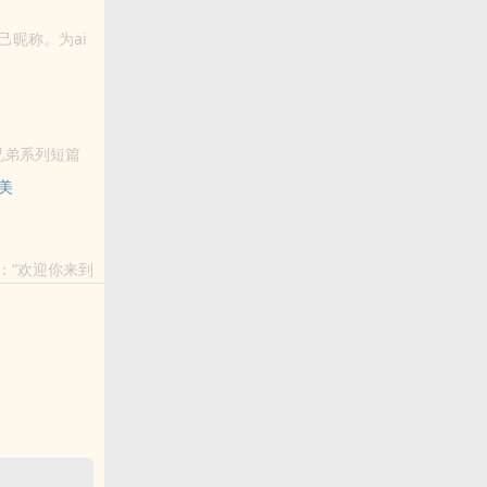
昵称。为ai
。
兄弟系列短篇
美
统：“欢迎你来到
垃圾...