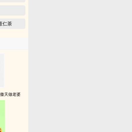
薏仁茶
龙傲天做老婆