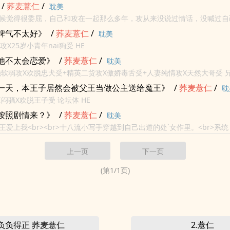
/
荞麦
薏仁
/
耽美
候觉得很委屈，自己和攻在一起那么多年，攻从来没说过情话，没喊过自己
为受叫一声痛ma上停下来，bi得受只能拼命诱惑他，丝毫没有情趣可言
脾气不太好》
/
荞麦
薏仁
/
耽美
攻X25岁小青年nai狗受 HE
他不太会恋爱》
/
荞麦
薏仁
/
耽美
钝软弱攻X欢脱忠犬受+精英二货攻X傲娇毒舌受+人妻纯情攻X天然大哥受 
 HE
一天，本王子居然会被父王当做公主送给魔王》
/
荞麦
薏仁
/
耽
闷骚X欢脱王子受 论坛体 HE
按照剧情来？》
/
荞麦
薏仁
/
耽美
爱上我<br><br>十八流小写手穿越到自己出道的处`女作里。<br>系
陆》的世界……”<br>小写手：“我没听错吧？我那个点击和字数一比两百万的
上一页
下一页
(第
1
/
1
页)
.负负得正 荞麦薏仁
2.薏仁