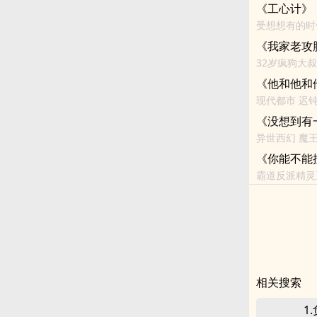
《工心计》
受想想有的时
鼓掌时都会因
《我家老攻
32岁疯狗大叔
《他和他和
现代都市 迟
竹马 欢喜冤家
《没想到有
异世西幻 魔王
《你能不能
霸道反派精灵王
《盖比亚斯大
相关搜索
1