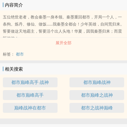
内容简介
五位绝世老者，教会秦墨一身本领。秦墨重回都市，开局一个人，一
条狗。炼丹、修仙、做饭……我秦墨全都会！少年英雄，自间荒归来。
誓要做这天地霸主，誓要活个出人头地！华夏，因我秦墨归来；而震
颤连连！
展开全部
标签：
都市
相关搜索
都市巅峰高手 战神
都市巅峰战神
都市巅峰高手
都市巅峰之战神
巅峰战神在都市
都市之战神巅峰