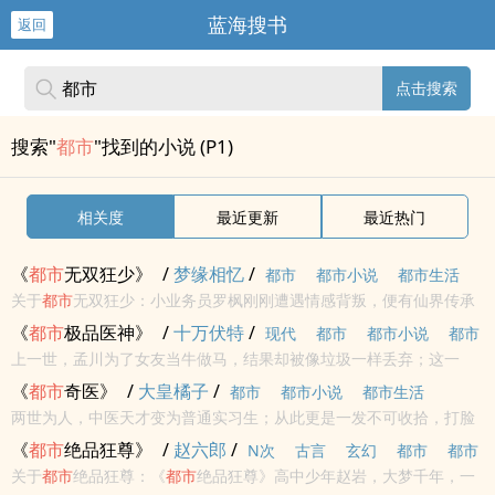
蓝海搜书
返回
点击搜索
搜索"
都市
"找到的小说 (P1)
相关度
最近更新
最近热门
《
都市
无双狂少》
/
梦缘相忆
/
都市
都市小说
都市生活
关于
都市
无双狂少：小业务员罗枫刚刚遭遇情感背叛，便有仙界传承
从天而降，凭借这份大礼包逐渐走向巅峰修仙道路。
《
都市
极品医神》
/
十万伏特
/
现代
都市
都市小说
都市
上一世，孟川为了女友当牛做马，结果却被像垃圾一样丢弃；这一
生活
世，孟川得到祖上妖道医圣传承，又有一只橘猫护道，从此纵横
都
《
都市
奇医》
/
大皇橘子
/
都市
都市小说
都市生活
市
，吊打一切，无所不能！...
两世为人，中医天才变为普通实习生；从此更是一发不可收拾，打脸
医德恶劣的主任，迷倒风华绝代的佳人，再度踏上巅峰之土，成就前
《
都市
绝品狂尊》
/
赵六郎
/
N次
古言
玄幻
都市
都市
世未能完成的梦！
关于
都市
绝品狂尊：《
都市
绝品狂尊》高中少年赵岩，大梦千年，一
小说
都市生活