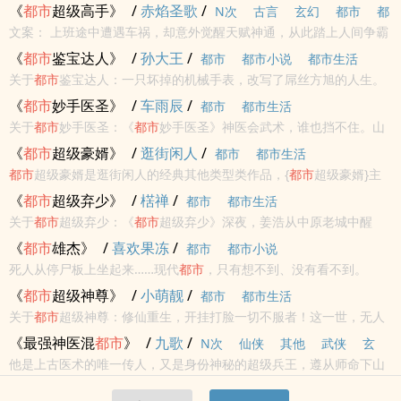
朝觉醒，纵横天下，翻手为云，覆手为雨，收拢资源，提升实力，只
《
都市
超级高手》
/
赤焰圣歌
/
N次
古言
玄幻
都市
都
为重回修仙世界。不想，却遭遇地球灵气复苏，高武崛起，仙门临
文案： 上班途中遭遇车祸，却意外觉醒天赋神通，从此踏上人间争霸
市小说
都市生活
世，险阻层生。...
之路！看一介凡人如何人生逆袭，迎娶白富美，走上人生巅峰！
《
都市
鉴宝达人》
/
孙大王
/
都市
都市小说
都市生活
关于
都市
鉴宝达人：一只坏掉的机械手表，改写了屌丝方旭的人生。
手表能鉴宝，因为只有宝物的宝光，才能让指针旋转，而回拨指针，
《
都市
妙手医圣》
/
车雨辰
/
都市
都市生活
更能让时光回溯……从古玩店打工小职员，到制霸全球的超级富豪，你
关于
都市
妙手医圣：《
都市
妙手医圣》神医会武术，谁也挡不住。山
只缺买个表...
里走出来的少年林东，带着一身上古医术闯荡
都市
！疑难杂症，没有
《
都市
超级豪婿》
/
逛街闲人
/
都市
都市生活
我治不好的病！富少恶霸，没有我治不好的人！
都市
超级豪婿是逛街闲人的经典其他类型类作品，{
都市
超级豪婿}主
要讲述了：
都市
超级豪婿 逛街闲人最新鼎力大作，年度必看其他类
《
都市
超级弃少》
/
楛禅
/
都市
都市生活
型。新御宅屋（xyuzhaiwu8.com）提供
都市
超级豪婿最新章节全...
关于
都市
超级弃少：《
都市
超级弃少》深夜，姜浩从中原老城中醒
来，他逐渐发现身边的一切变了。他不再是被称之为武痴的弃少，而
《
都市
雄杰》
/
喜欢果冻
/
都市
都市小说
是成为一个真正的武者……混迹
都市
，无往不利！
死人从停尸板上坐起来……现代
都市
，只有想不到、没有看不到。
<br>本站提示：各位书友要是觉得《
都市
雄杰》还不错的话请不要忘
《
都市
超级神尊》
/
小萌靓
/
都市
都市生活
记向您QQ群和微博里的朋友推荐哦！
关于
都市
超级神尊：修仙重生，开挂打脸一切不服者！这一世，无人
能及！新书《
都市
之妖孽公子》，已开始更新。
《最强神医混
都市
》
/
九歌
/
N次
仙侠
其他
武侠
玄
他是上古医术的唯一传人，又是身份神秘的超级兵王，遵从师命下山
幻
都市
都市小说
高辣
都市生活
来履行从小订下的婚约，却被看自己不顺眼的美女总裁老婆给安排到