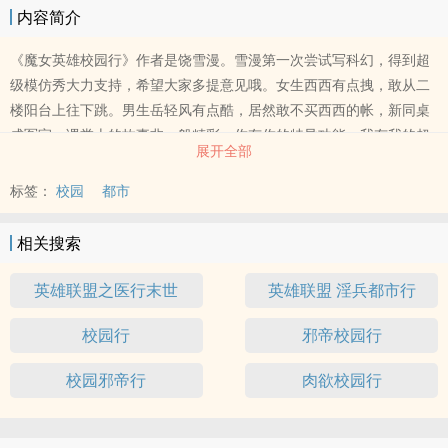
内容简介
《魔女英雄校园行》作者是饶雪漫。雪漫第一次尝试写科幻，得到超
级模仿秀大力支持，希望大家多提意见哦。女生西西有点拽，敢从二
楼阳台上往下跳。男生岳轻风有点酷，居然敢不买西西的帐，新同桌
成冤家，课堂上的故事非一般精彩。你有你的特异功能，我有我的超
展开全部
凡魔力，来来来，过过招，看看到底谁服谁的气！语言幽默，幻想神
奇，超级好玩的校园故事，动感神奇的网络能量，带你领略“飞一般”
标签：
校园
都市
阅读体验！
相关搜索
英雄联盟之医行末世
英雄联盟 淫兵都市行
校园行
邪帝校园行
校园邪帝行
肉欲校园行