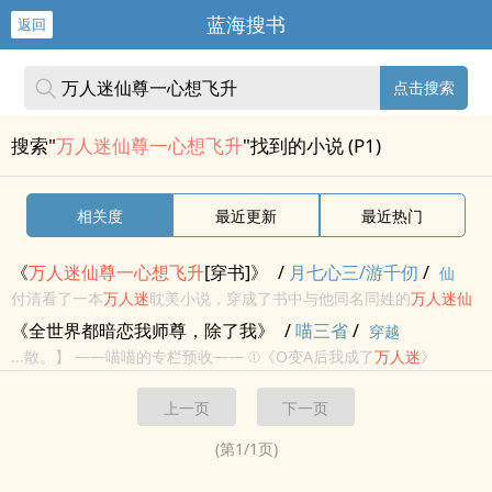
蓝海搜书
返回
点击搜索
搜索"
万人迷仙尊一心想飞升
"找到的小说 (P1)
相关度
最近更新
最近热门
《
万
人迷
仙尊
一心
想
飞升
[穿书]》
/
月七心三/游千仞
/
仙
付清看了一本
万
人迷
耽美小说，穿成了书中与他同名同姓的
万
人迷
仙
侠
尊
，最后被众人扯下神坛，沦为炉鼎。 于是他改修无情道，摒弃
《全世界都暗恋我师尊，除了我》
/
喵三省
/
穿越
情丝，努力修炼，终于大道已成，距
飞升
只差临门一脚，却被天道一
...散。】 ——喵喵的专栏预收—— ①《O变A后我成了
万
人迷
》
巴掌拍下来...
Omega一旦A起来，还有A什么事儿？ 沈青竹曾是莱曼帝国最受欢迎
上一页
下一页
的Omega之星。 他是帝国所...
(第
1
/
1
页)