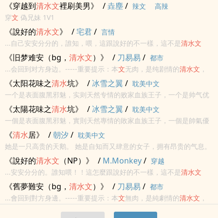
《穿越到
清水
文
裡刷美男》
/
垚塵
/
辣文
高辣
穿
文
偽兄妹 1V1
《說好的
清水
文
》
/
宅君
/
言情
...自己安安分分的，誰知，喂，這跟說好的不一樣，這不是
清水
文
嗎？怎麼在她這裡變成了rou
文
？！
《旧梦难安（bg，
清水
文
）》
/
刀易易
/
都市
...会回到对方身边。-----重要提示：本
文
无肉，是纯剧情的
清水
文
，
男女主还是会有亲密行为，但是不会有很具体的细节描写，介意的友
《太阳花味之
清水
坑》
/
冰雪之翼
/
耽美中文
友慎入哦。
一个是表面腹黑邪魅，实则天然专情的败家血族王子，一个是帅气优
雅，冷傲别扭的贵胄子弟。命运的轨迹正悄然改变……
《太陽花味之
清水
坑》
/
冰雪之翼
/
耽美中文
一個是表面腹黑邪魅，實則天然專情的敗家血族王子，一個是帥氣優
雅，冷傲彆扭的貴胄子弟。命運的軌跡正悄然改變……
《
清水
居》
/
朝汐
/
耽美中文
她是一只高贵的天鹅。 她是自知而又肆意的女子，拥有昂贵的气息。
她害怕苍老，厌恶孤独。 他是一只脱俗的孤鹤。他是淡漠而又孤高...
《說好的
清水
文
（NP）》
/
M.Monkey
/
穿越
...安安分分的。誰知喂！！這怎麼跟說好的不一樣，這不是
清水
文
嗎？！怎麼在她這裡變成了肉
文
！！！
《舊夢難安（bg，
清水
文
）》
/
刀易易
/
都市
...會回到對方身邊。-----重要提示：本
文
無肉，是純劇情的
清水
文
，
男女主還是會有親密行為，但是不會有很具體的細節描寫，介意的友