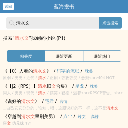
蓝海搜书
返回
点击搜索
搜索"
清水文
"找到的小说 (P1)
相关度
最近更新
最近热门
《【0】人看的
清水
文
》
/
码字的流氓
/
耽美
原创 / 男男 / 近代 /
清水
/ 正剧 / 强攻强受 / 悬疑<br>404 NOT
FOUND<br>
《【J2（RPS）】
清水
旧
文
合集》
/
星戈
/
耽美
同人 / 男男 / 现代 /
清水
/ 搞笑 / 轻松 / 温馨<br>RPSCP警告。<br>
旧
文
搬运，基本是各种各样的甜
文
。<br>
《说好的
清水
文
》
/
宅君
/
言情
...自己安安分分的，谁知，喂，这跟说好的不一样，这不是
清水
文
吗？怎么在她这里变成了rou
文
？！
《穿越到
清水
文
里刷美男》
/
垚尘
/
辣文
高辣
穿
文
伪兄妹 1V1