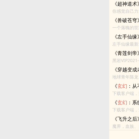
《超神道术
你感觉自己力
对手力大无穷
《兽破苍穹
一个落魄的世
峰，与天抗争
《左手仙缘
左手仙缘最新
幻
小说
小说
，
《青莲剑帝
黑岩VIP2021-07-11完结 3426584字 53421
《穿越变成
《
玄幻
：从
下载客户端，
还不错的话请
《
玄幻
：系
下载客户端，
《飞升之后
魔界，血族、
耻辱的《太古