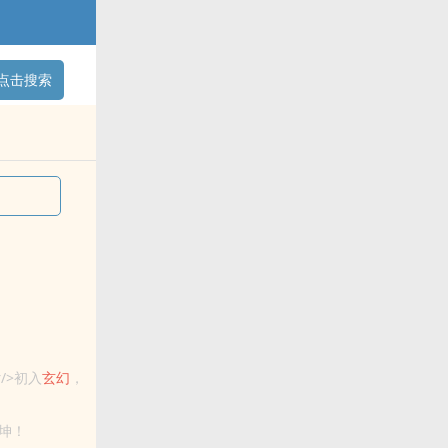
点击搜索
/>初入
玄幻
，
坤！