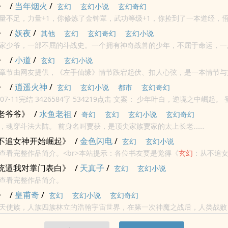
》
/
当年烟火
/
玄幻
玄幻小说
玄幻奇幻
量不足，力量+1，你修炼了金钟罩，武功等级+1，你捡到了一本道经，悟
，金钟罩大圆满，你将金钟罩，铁布衫，十三横练全部+...
》
/
妖夜
/
其他
玄幻
玄幻奇幻
玄幻小说
家少爷，一部不屈的斗战史。一个拥有神奇战兽的少年，不屈于命运，一
，天又有什么资格跟我争？...
》
/
小道
/
玄幻
玄幻小说
章节由网友提供，《左手仙缘》情节跌宕起伏、扣人心弦，是一本情节与
笔尖中文免费提供小道最新清爽干净的文字章节在线阅读.
》
/
逍遥火神
/
玄幻
玄幻小说
都市
玄幻奇幻
9点击 文案： 少年叶白，逆境之中崛起。 登天路，逆苍
穹，成就绝世剑帝！ 一剑出，焚天地，荡九幽...
老爷爷》
/
水鱼老祖
/
奇幻
玄幻
玄幻小说
玄幻奇幻
地球青年陈龙，魂穿斗法大陆。 前身名叫贾获，是顶尖家族贾家的太上长老……
不追女神开始崛起》
/
金色闪电
/
玄幻
玄幻小说
查看完整作品简介。<br>本站提示：各位书友要是觉得《
玄幻
：从不追
不要忘记向您QQ群和微博里的朋友推荐哦！
统逼我对掌门表白》
/
天真子
/
玄幻
玄幻小说
查看完整作品简介。
》
/
皇甫奇
/
玄幻
玄幻小说
玄幻奇幻
天使族，人族四族林立的浩翰宇宙世界，在第一次神魔之战后，人类战败
协议》。人类开始了屈辱的残苟政策，默默的休养生息……无数亿年后，