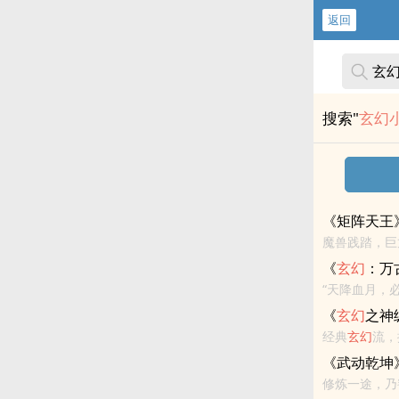
返回
搜索"
玄幻
《矩阵天王
魔兽践踏，巨
《
玄幻
：万
“天降血月，
《
玄幻
之神
经典
玄幻
流，
进入宗门，遭
《武动乾坤
修炼一途，