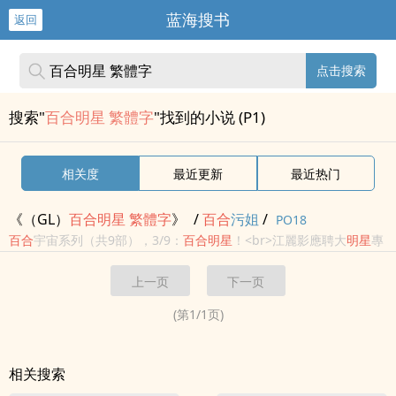
蓝海搜书
返回
点击搜索
搜索"
百合明星 繁體字
"找到的小说 (P1)
相关度
最近更新
最近热门
《（GL）
百合
明星
繁
體字
》
/
百合
污姐
/
PO18
百合
宇宙系列（共9部），3/9：
百合
明星
！<br>江麗影應聘大
明星
專
職助理並供職於
明星
藝人工作室，期間和各路美女
明星
打交道，並最
上一页
下一页
終奮鬥成為新的大
明星
。<br>本書是污姐打造的
百合
宇宙系列叢書
第...
(第
1
/
1
页)
相关搜索