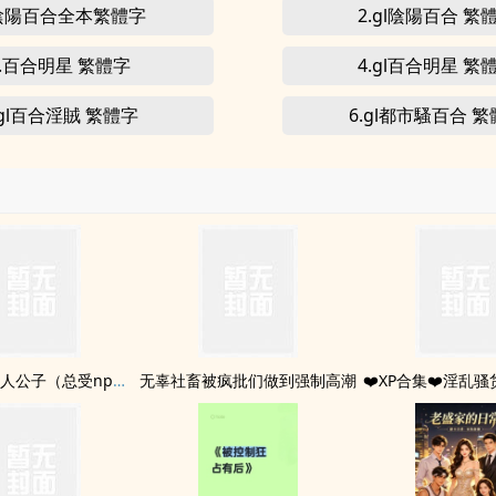
.陰陽百合全本繁體字
2.gl陰陽百合 繁
3.百合明星 繁體字
4.gl百合明星 繁
.gl百合淫賊 繁體字
6.gl都市騷百合 
高冷双性美人公子（总受np催眠道具各种play）
无辜社畜被疯批们做到强制高潮
❤️XP合集❤️淫乱