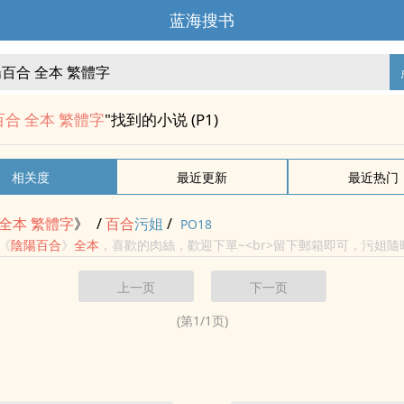
蓝海搜书
合 全本 繁體字
"找到的小说 (P1)
相关度
最近更新
最近热门
全本
繁
體字
》
/
百合
污姐
/
PO18
《
陰陽
百合
》
全本
，喜歡的肉絲，歡迎下單~<br>留下郵箱即可，污姐
污姐的全拼：baihewujie<br>污姐發送郵件後，會在48小時內刪除肉絲的
上一页
下一页
(第
1
/
1
页)