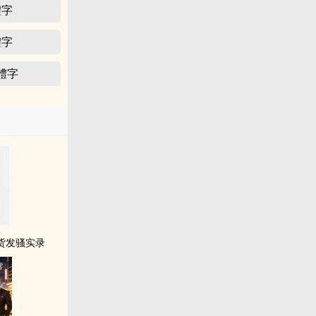
體字
體字
繁體字
骚货发骚实录