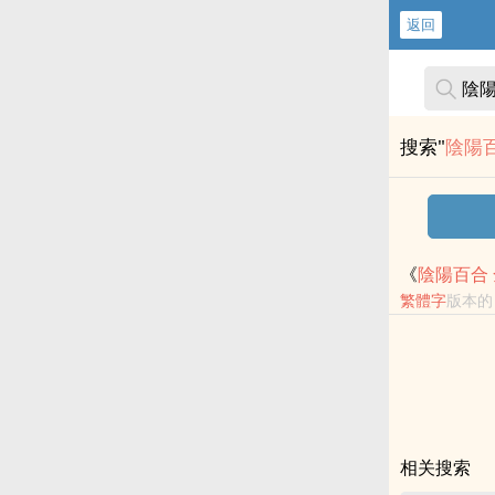
返回
搜索"
陰陽百
《
陰陽
百合
繁
體字
版本的
密碼就是
百合
相关搜索