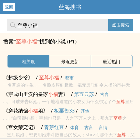
蓝海搜书
返回
点击搜索
搜索"
至尊小福
"找到的小说 (P1)
相关度
最近更新
最近热门
《超级少爷》
/
至尊
小福
/
都市
一名普通的学生，一名脸皮厚到极致、毫无廉耻到令人指的市井无
赖。<br> 在学会了千手之术最高境界——盗天鬼手进入高中后，他渐
《穿成山里汉的皇家
小福
妻》
/
第五云苏
/
古言
渐现，原来千手之术的最高境界并不是盗天，而是偷心！当然，偷
...。可谁来告诉她，一个地地道道的小农女为什么绑定了个
至尊
皇后
人、...
系统？消极怠工就变植物人，躺二十年再把她抹杀。碰上这么个坑爹
《穿花纳锦
小福
娘》
/
板栗酱33
/
其他
玩意儿，温棠只得兢兢业业完成一个又一个让人猝不及防的小任务。
...！”白司卿心想：宰相也只是一人之下万人之上，那九五
至尊
之
甩渣男，...
位……*看似高冷实则是个黑心莲的伪·凤凰男X看似御姐其实是个戏精
《宫女荣宠记》
/
青芽红豆
/
体育
古言
言情
的伪·凤凰女架空背景，爱情线事业线并行，两人从乡野到庙堂一路携
...皇后娘娘，想要用她来斗败自己的敌人；<br>而那个天下
至尊
，又