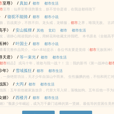
市
至尊》
/
真如
/
都市
都市生活
市
至尊：仙界至尊强势重生，朕不管你是谁，在我这都得跪下
》
/
骆驼不能骑
/
都市
都市小说
旗，百战黄沙，不胜不归。龙头戒，龙蟒服，
都市
之界，唯我无敌。 古武家族又如何，
否？<br>本站提示：各位书友要是觉得《
都市
修罗》还不错的话请不要忘
高手》
/
安山狐狸
/
其他
玄幻
都市
都市生活
亲爱的读者朋友，请静心阅读我的小说，用鲜花和收藏支持我吧。 本书原名《
医神》
/
叶国士
/
都市
都市小说
查看完整作品简介。<br>本站提示：各位书友要是觉得《
都市
无敌医神
QQ群和微博里的朋友推荐哦！
尊天君》
/
等一束光
/
都市
都市生活
都市
精品】 戎马十年，谁敢与我一战？！ 注：我的新书《第一战神在
都
阅读 —————— 本书书友交流群，本军主恭候各位军主驾到，西境军团V...
少年》
/
雪域孤狂
/
都市
都市生活
世功法，天才少年自深山中而来。 生性腼腆的他，不怕和死亡对决。 为寻找
路美女，一路杀伐果断纵横
都市
。
战医》
/
大丙
/
都市
都市生活
战医：五年前他被家族放弃，代替大哥入狱，落魄如狗。五年后他一手为
硝烟，重返
都市
！王者归来时，一怒九州震。为一人倾尽天下是喜欢，为
女婿》
/
西楼月
/
都市
都市生活
非白...
婿》"颓废少年崛起，成为万千豪门追棒的第一贤婿。最低等的贫困生竟
一个地方首富家的千金，一个家..