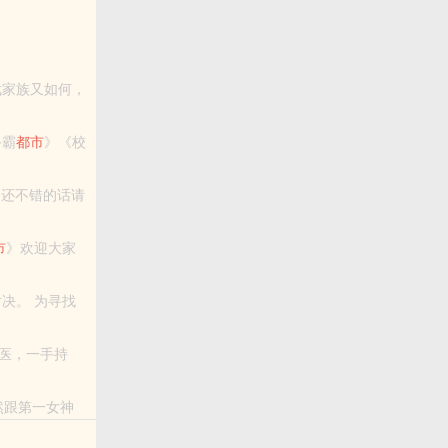
记向您QQ群
全能高手霸
都市
》《校
》还不错的话请
市
》欢迎大家
医，一手持
一人放弃天下
然跟第一女神