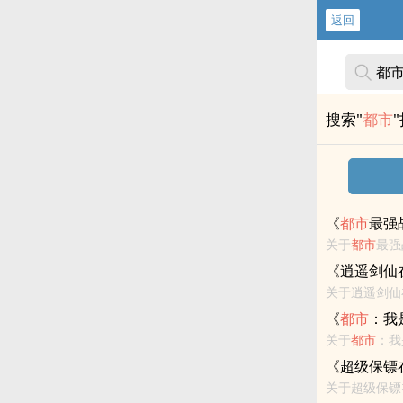
返回
搜索"
都市
《
都市
最强
关于
都市
最强
狂龙】一刀斩
《逍遥剑仙
皇！天下强者，
关于逍遥剑仙
时，被神秘强
《
都市
：我
这繁华
都市
么
关于
都市
：我
《超级保镖
关于超级保镖