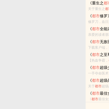
《重生之
都
关于重生之
都
《
都市
修罗
修罗刀，血日
敢接周某一刀
《
都市
全能
和微...
园全能高手》
《
都市
无敌
下载客户端，
不要忘记向您
《
都市
之至
【热血争霸，
《
都市
超级
一手夺命医术，一身绝
师姐，保护各
《
都市
超级
关于
都市
超级
枪，穿过鲜血
《
都市
最佳
是爱。而我，除
《
都市
最佳女
扯上了关系，