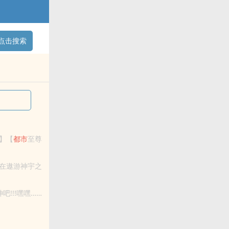
点击搜索
】【
都市
至尊
！尊号：龙
在遨游神宇之
仙还能不玩转
!!!嘿嘿……