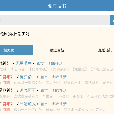
蓝海搜书
"找到的小说 (P2)
相关度
最近更新
最近热门
战神》
/
无用书生
/
都市
都市生活
战神：其它书名：【代号龙魂】【龙魂战神】【龙皇殿】【萧南天楚云汐
碎十九州，百万强者尽俯首！他是龙魂之主，统领天下第一组织：龙魂殿
在
都市
》
/
痴狂斋主
/
都市
都市生活
俯首...
在
都市
：他本是一逍遥剑仙，实力强悍，却喜欢自由、潇洒肆意，却不想
者偷袭至重伤跌落凡尘，入繁华
都市
。不过既来之则安之，曾经的逍遥剑
是歌神》
/
帅气哥哥
/
都市
都市生活
？拳...
是歌神：当沈宸穿越到另一个世界……不会吧，不会吧，不会真的成为歌神吧
在
都市
》
/
三清道人
/
都市
都市生活
在
都市
：做为一只刚下山的小鲜肉，还得保护那么多女人，心好累……