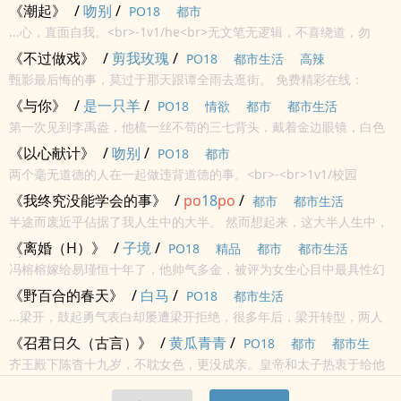
1v1，剧情挺平，非学霸，非校霸首-发：
po
18.vip「
po
1⒏υip」
《潮起》
/
吻别
/
PO18
都市
...心，直面自我。<br>-1v1/he<br>无文笔无逻辑，不喜绕道，勿
喷。<br>注：剧情50
po
/章，剧情+肉60
po
/章。<b...
《不过做戏》
/
剪我玫瑰
/
PO18
都市生活
高辣
甄影最后悔的事，莫过于那天跟谭全雨去逛街。 免费精彩在线：
「
po
1⒏υip」
《与你》
/
是一只羊
/
PO18
情欲
都市
都市生活
第一次见到李禹盎，他梳一丝不苟的三七背头，戴着金边眼镜，白色
衬衫隐隐透露出健硕紧实的肌肉，衬衣西裤站在讲台上，俨然一副衣
《以心献计》
/
吻别
/
PO18
都市
冠禽兽的模样。 李禹盎记住余桐，是大街上当场抓获撒谎在家的她，
两个毫无道德的人在一起做违背道德的事。<br>-<br>1v1/校园
演技...
h<br>书名灵感来源——张国荣《想你》<br>“为想得到你愿竭力以心
《我终究没能学会的事》
/
po
18
po
/
都市
都市生活
献计”<br>主剧情，肉小火慢炖。文笔烂，不喜绕道，勿...
半途而废近乎佔据了我人生中的大半。 然而想起来，这大半人生中，
那些所占无几，微不足道的每个坚持，竟全都惊人地与你相关。 方清
《离婚（H）》
/
子境
/
PO18
精品
都市
都市生活
与霍雅，一个天南，一个地北，从不是轻易就能放到一起联...
冯榕榕嫁给易瑾恒十年了，他帅气多金，被评为女生心目中最具性幻
想对象第一名。 两人性生活和谐，他也不出轨，不像其他霸总玩明星
《野百合的春天》
/
白马
/
PO18
都市生活
网红，给她一张附属卡，高定随便她买，钱随她花。 婆婆把她当...
...梁开，鼓起勇气表白却屡遭梁开拒绝，很多年后，梁开转型，两人
再次相逢后的故事。 首-发：
po
18.vip「
po
1⒏υip」
《召君日久（古言）》
/
黄瓜青青
/
PO18
都市
都市生
齐王殿下陈杳十九岁，不耽女色，更没成亲。皇帝和太子热衷于给他
活
找女人，比如这个亡国的公主。传说中的昭华公主，艳若桃李，而且