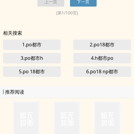
上一页
下一页
刚烈耿直。陈杳见她，只觉得传言不可多信，还是眼见为实好。温顺
熨帖，古道热...
(第
1
/
100
页)
相关搜索
1.po都市
2.po18都市
3.po都市h
4.h都市po
5.po 18都市
6.po18 np都市
推荐阅读