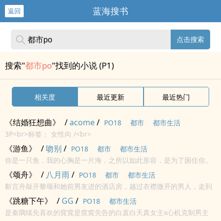
蓝海搜书
返回
点击搜索
搜索"
都市po
"找到的小说 (P1)
相关度
最近更新
最近热门
《结婚狂想曲》
/
acome
/
PO18
都市
都市生活
3P<br>标签： 女性向 /<br>
《游鱼》
/
吻别
/
PO18
都市
都市生活
你是一只鱼，我的心胸是一片海，之所以如此形容，是为了困住你。
“好啊，分手就分手。删我，可以，删掉我的照片我的电话，我的联系
《颂舟》
/
八月雨
/
PO18
都市
都市生活
方式，统统删掉，但是你他妈扪心自问，你真能忘掉我吗？” ...
靳言舟敲开黎颂和她前男友进的酒店房，越过衣襟微开的男人，走到
坐在床边黎颂旁，跪着抱着她，边哭边说要做她的狗。 黎颂挑眉问，
《跳糖下午》
/
GG
/
PO18
都市生活
真要做我的狗？ 靳言舟用力的点头，乖巧的汪汪了两声。 ...
是秦隅续先喜欢的窕窕是窕窕先告的白直白天真女主x心机克制男主