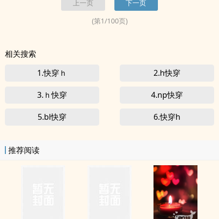
上一页
下一页
穿
]》<br> 写文现耽：...
(第
1
/
100
页)
相关搜索
1.快穿ｈ
2.h快穿
3.ｈ快穿
4.np快穿
5.bl快穿
6.快穿h
推荐阅读