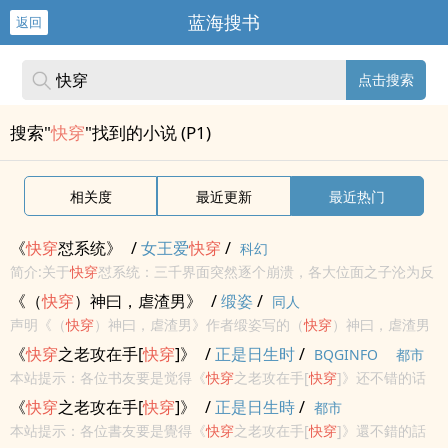
蓝海搜书
返回
点击搜索
搜索"
快穿
"找到的小说 (P1)
相关度
最近更新
最近热门
《
快穿
怼系统》
/
女王爱
快穿
/
科幻
简介:关于
快穿
怼系统：三千界面突然逐个崩溃，各大位面之子沦为反
派，夏明月成为位面修复者执行
快穿
，一路对各种各样的妖艳贱货的
《（
快穿
）神曰，虐渣男》
/
缎姿
/
同人
系统。非典型
快穿
，
快穿
的时候女主为主线
声明《（
快穿
）神曰，虐渣男》作者缎姿写的（
快穿
）神曰，虐渣男
最新章节小说在线阅读，实时同步更新（
快穿
）神曰，虐渣男最新章
《
快穿
之老攻在手[
快穿
]》
/
正是日生时
/
BQGINFO
都市
节，书友所发表的（
快穿
）神曰，虐渣男最新章节评论，并不代表书
本站提示：各位书友要是觉得《
快穿
之老攻在手[
快穿
]》还不错的话
河小说网赞同...
请不要忘记向您QQ群和微博里的朋友推荐哦！
《
快穿
之老攻在手[
快穿
]》
/
正是日生時
/
都市
本站提示：各位書友要是覺得《
快穿
之老攻在手[
快穿
]》還不錯的話