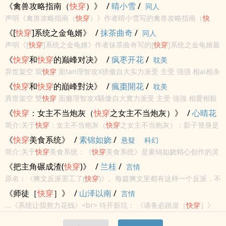
請不要忘記向您QQ群和微博裡的朋友推薦哦！
《禽兽攻略指南（
快穿
）》
/
晴小雪
/
同人
声明《禽兽攻略指南（
快穿
）》作者晴小雪写的禽兽攻略指南（
快
穿
）最新章节小说在线阅读，实时同步更新禽兽攻略指南（
快穿
）最
《[
快穿
]系统之金龟婿》
/
抹茶曲奇
/
同人
新章节，书友所发表的禽兽攻略指南（
快穿
）最新章节评论，并不代
声明《[
快穿
]系统之金龟婿》作者抹茶曲奇写的[
快穿
]系统之金龟婿最
表书河小说网赞...
新章节小说在线阅读，实时同步更新[
快穿
]系统之金龟婿最新章节，
《
快穿
和
快穿
的巅峰对决》
/
疯枣开花
/
耽美
书友所发表的[
快穿
]系统之金龟婿最新章节评论，并不代表书河小说
异世架空 双
快穿
面tan理智攻X骄傲自大实力派受 主受 强强 相ai相杀
网...
开放式结局
《
快穿
和
快穿
的巔峰對決》
/
瘋棗開花
/
耽美
異世架空 雙
快穿
面癱理智攻X驕傲自大實力派受 主受 強強 相愛相殺
開放式結局
《
快穿
：女主不当炮灰（
快穿
之女主不当炮灰）》
/
心晴花
开
/
简介:关于
快穿
：女主不当炮灰（
快穿
之女主不当炮灰）：影子替身是
科幻
重生的？哥哥是胎穿的？闺蜜是表面姐妹。。。。。。女主成了炮
《
快穿
美食系统》
/
素锦如娆
/
悬疑
科幻
灰？不怕不怕，我有车票在手，不当炮灰，要崛起！
简介:关于
快穿
美食系统：《
快穿
美食系统》是素锦如娆精心创作的灵
异，八二小说网实时更新
快穿
美食系统最新章节并且提供无弹窗阅
《把主角碾成渣(
快穿
)》
/
兰桂
/
言情
读，书友所发表的
快穿
美食系统评论，并不代表八二小说网赞同或者
原名：《爽文反派罢工了(
快穿
)》。每篇爽文里都有这样一个反派，不
支持
快穿
美食...
惹主角不舒服，被打脸无数次还要降智作死，最后沦为踏脚石悲惨收
《师徒［
快穿
］》
/
山泽以南
/
言情
场。当满级
快穿
大佬穿成爽文反派，管你是气运之子还是逆天改命，
...《系统让我努力花钱》<br> 待开新坑： 《请务必跳崖［
快穿
］》
他只管自...
<br> 作者菌基友的坑→<br>
快穿
萌文： 《跳崖不要瞄准我的田[
快