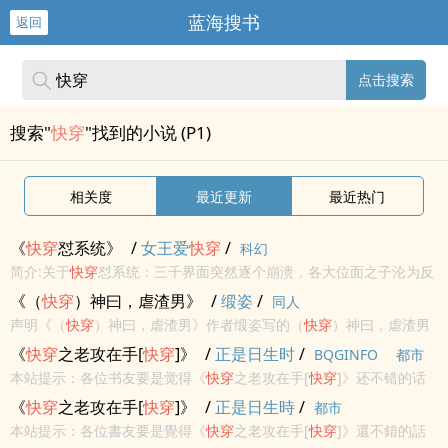
蓝海搜书
返回
点击搜索
搜索"
快穿
"找到的小说 (P1)
相关度
最近更新
最近热门
《
快穿
怼系统》
/
女王爱
快穿
/
科幻
简介:关于
快穿
怼系统：三千界面突然逐个崩溃，各大位面之子沦为反
派，夏明月成为位面修复者执行
快穿
，一路对各种各样的妖艳贱货的
《（
快穿
）神曰，虐渣男》
/
缎姿
/
同人
系统。非典型
快穿
，
快穿
的时候女主为主线
声明《（
快穿
）神曰，虐渣男》作者缎姿写的（
快穿
）神曰，虐渣男
最新章节小说在线阅读，实时同步更新（
快穿
）神曰，虐渣男最新章
《
快穿
之老攻在手[
快穿
]》
/
正是日生时
/
BQGINFO
都市
节，书友所发表的（
快穿
）神曰，虐渣男最新章节评论，并不代表书
本站提示：各位书友要是觉得《
快穿
之老攻在手[
快穿
]》还不错的话
河小说网赞同...
请不要忘记向您QQ群和微博里的朋友推荐哦！
《
快穿
之老攻在手[
快穿
]》
/
正是日生時
/
都市
本站提示：各位書友要是覺得《
快穿
之老攻在手[
快穿
]》還不錯的話