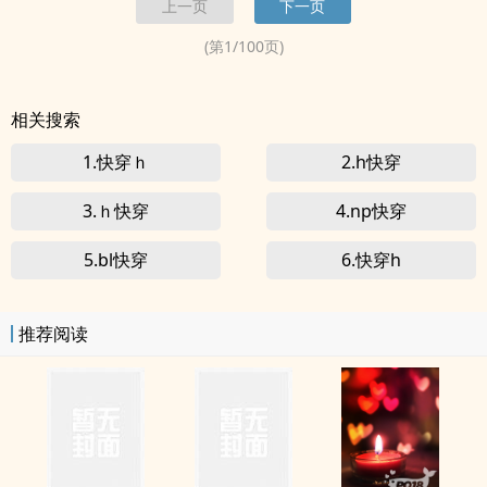
上一页
下一页
穿
]》<br> 写文现耽：...
(第
1
/
100
页)
相关搜索
1.快穿ｈ
2.h快穿
3.ｈ快穿
4.np快穿
5.bl快穿
6.快穿h
推荐阅读