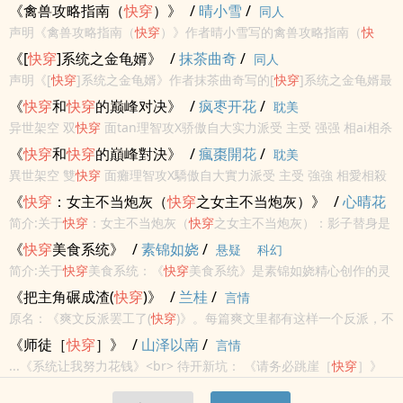
請不要忘記向您QQ群和微博裡的朋友推薦哦！
《禽兽攻略指南（
快穿
）》
/
晴小雪
/
同人
声明《禽兽攻略指南（
快穿
）》作者晴小雪写的禽兽攻略指南（
快
穿
）最新章节小说在线阅读，实时同步更新禽兽攻略指南（
快穿
）最
《[
快穿
]系统之金龟婿》
/
抹茶曲奇
/
同人
新章节，书友所发表的禽兽攻略指南（
快穿
）最新章节评论，并不代
声明《[
快穿
]系统之金龟婿》作者抹茶曲奇写的[
快穿
]系统之金龟婿最
表书河小说网赞...
新章节小说在线阅读，实时同步更新[
快穿
]系统之金龟婿最新章节，
《
快穿
和
快穿
的巅峰对决》
/
疯枣开花
/
耽美
书友所发表的[
快穿
]系统之金龟婿最新章节评论，并不代表书河小说
异世架空 双
快穿
面tan理智攻X骄傲自大实力派受 主受 强强 相ai相杀
网...
开放式结局
《
快穿
和
快穿
的巔峰對決》
/
瘋棗開花
/
耽美
異世架空 雙
快穿
面癱理智攻X驕傲自大實力派受 主受 強強 相愛相殺
開放式結局
《
快穿
：女主不当炮灰（
快穿
之女主不当炮灰）》
/
心晴花
开
/
简介:关于
快穿
：女主不当炮灰（
快穿
之女主不当炮灰）：影子替身是
科幻
重生的？哥哥是胎穿的？闺蜜是表面姐妹。。。。。。女主成了炮
《
快穿
美食系统》
/
素锦如娆
/
悬疑
科幻
灰？不怕不怕，我有车票在手，不当炮灰，要崛起！
简介:关于
快穿
美食系统：《
快穿
美食系统》是素锦如娆精心创作的灵
异，八二小说网实时更新
快穿
美食系统最新章节并且提供无弹窗阅
《把主角碾成渣(
快穿
)》
/
兰桂
/
言情
读，书友所发表的
快穿
美食系统评论，并不代表八二小说网赞同或者
原名：《爽文反派罢工了(
快穿
)》。每篇爽文里都有这样一个反派，不
支持
快穿
美食...
惹主角不舒服，被打脸无数次还要降智作死，最后沦为踏脚石悲惨收
《师徒［
快穿
］》
/
山泽以南
/
言情
场。当满级
快穿
大佬穿成爽文反派，管你是气运之子还是逆天改命，
...《系统让我努力花钱》<br> 待开新坑： 《请务必跳崖［
快穿
］》
他只管自...
<br> 作者菌基友的坑→<br>
快穿
萌文： 《跳崖不要瞄准我的田[
快