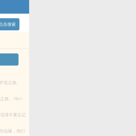
点击搜索
护花之旅。
群和微博里的
代
之旅。<br>
的话请不要忘记
的边缘，他们