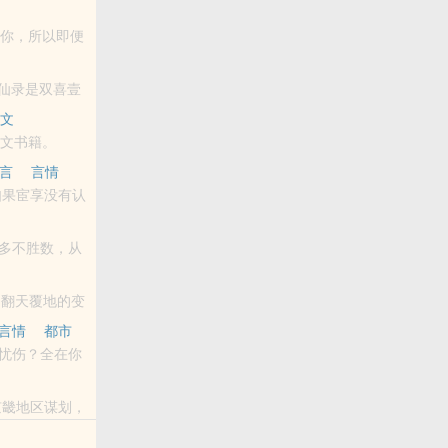
QQ群和微博里
是你，所以即便
仙录是双喜壹
文
舞文书籍。
言
言情
各位书友要是觉
多不胜数，从
到制服诱惑的
了翻天覆地的变
，且看她闯古
言情
都市
忧伤？全在你
京畿地区谋划，
明末运送物