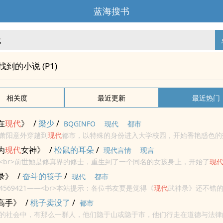
蓝海搜书
"找到的小说 (P1)
相关度
最近更新
最近热门
在
现代
》
/
梁少
/
BQGINFO
现代
都市
萧阳意外穿越到
现代
都市，以特殊的身份进入大学校园，开始香艳惑色的
提示：各位书友要是觉得《护花状元在
现代
》还不错的话请不要忘记向您QQ
为
现代
女神》
/
松鼠的耳朵
/
现代言情
现言
<br>前世她是修真界的修士，重生到了一个同名的女孩身上，开始了
现
家,腹黑,修仙,豪门<br>
录》
/
奋斗的筷子
/
现代
都市
314569421——<br>本站提示：各位书友要是觉得《
现代
武神录》还不错
微博里的朋友推荐哦！
高手》
/
桃子卖没了
/
都市
的社会中，有那么一群人，他们隐于山或隐于市，他们行走在道德与法律