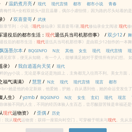
--江湖！各位书友要是觉得《
现代
隐士高手》还不错的话请不要忘记向您
》
/
温奶煮月亮
/
现代
现代言情
都市
都市小说
青春
.
青梅竹马+全程双箭头+甜且温馨，偶尔小虐怡情」因为路的尽头站着的
的路途，也充满意义。
录》
/
双喜壹哥
/
武侠
新章节列：小说《
现代
修仙录》双喜壹哥/著,
现代
修仙录全文阅读
现代
修
哥写的仙侠修真类小说.... 都市中的修仙生活，除了爽还是爽。<br> 不一样的体...
军退役后的都市生活：
现代
退伍兵当司机那些事》
/
双少12
/
舞
退役后的都市生活：
现代
退伍兵当司机那些事》是由双少12创作的一本
飘荡墨尔本
/
BQGINFO
N次
其他
女生
现代
现代言情
现
见宦享，便无从知晓，有一个人，能够满足她对于爱情所有的幻想。 如果宦享没有认
从知晓，有一个人，能给他一场没有终点的爱情奇遇。<br>本站提示：
遥录》
/
我自逍遥向天笑
/
现代
粹的yy小说，无论是事业还是泡妞上，主角都无入往而不利。美女方面，
都堪称完美的美女老师到各有特色的班花以及美貌与智慧并重的白领才女
之福气满满》
/
慧慧
/
N次
现代
现代言情
现言
都市
...
<br>她是他的命定新娘，他爱她，护她，自从遇到他，她的命运变发生
所有人眼里的倒霉蛋，更加不是霉运附体的霉神，意外获得阴阳娃娃护体
璨人生》
/
yzmb
/
BQGINFO
N次
女生
玄幻
现代
现言
.
你体验不同的人生，不同的经历体验人生百态，尝尽酸甜苦辣是幸福还是
烂人生，等待你去开启...尒説+影視：ρ○①⑧.αrt「Рo1⒏аrt」
从
现代
运物资》
/
歪偶
/
历史
明：我从
现代
运物资：获得一座双向时空门，可穿梭于明末与
现代
。先从
往九边重镇，掌控一座小城。于是，一边在
现代
打造超市供应链，暗中往