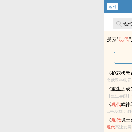
返回
搜索"
现代
《护花状元
文武双科状元
<br>本站
《重生之成
朋友推荐哦！
【重生异能】
标签：宠文,世
《
现代
武神
...书友群：
向您QQ群和
《
现代
隐士
现代
高速发展