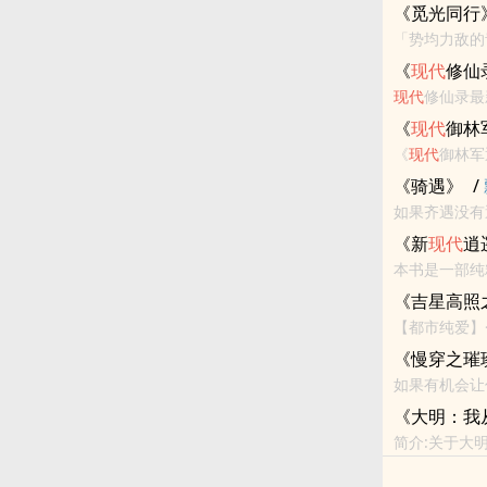
的世界，叫做
《觅光同行
的朋友推荐哦..
「势均力敌的
是最曲折寒冷
《
现代
修仙
现代
修仙录最
《
现代
御林
《
现代
御林军
《骑遇》
/
如果齐遇没有遇
都市
识齐遇，便无
《新
现代
逍
得《...
本书是一部纯
身材相貌气质
《吉星高照
护士空姐和受万
【都市纯爱】
化，她不在是
《慢穿之璀
墓，探索未知..
如果有机会让
现代言情
一念之间精彩灿
《大明：我
简介:关于大
获得机会，调