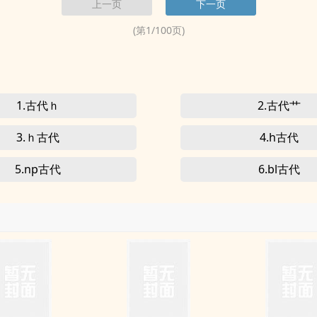
上一页
下一页
(第
1
/
100
页)
1.古代ｈ
2.古代艹
3.ｈ古代
4.h古代
5.np古代
6.bl古代