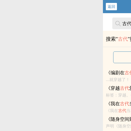
返回
搜索"
古代
《编剧在
古
一个纯..
《穿越
古代
标签：穿越。
《我在
古代
《我在
古代
当
《随身空间
声明《随身空