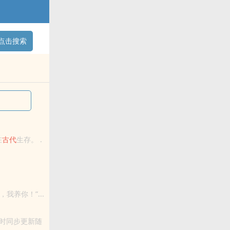
点击搜索
在
古代
生存。 .
养你！”...
时同步更新随