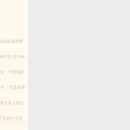
说网赞同随身
钱能使鬼推磨
..
种田文,宅斗种
才女，可是我们
纠葛，一连串
群中，它是强调
讳的作用，相传潜水取...
来没有人踏足
…俨然一个独
全不知是什么年