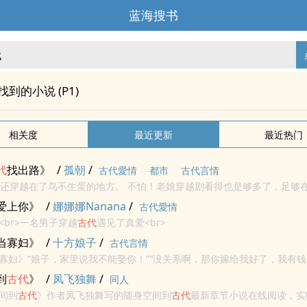
蓝海搜书
"找到的小说 (P1)
相关度
最近更新
最近热门
代
找出路》
/
孤朝
/
古代愛情
都市
古代言情
...就穿越了！ 还穿越在了鸟不生蛋的地方。 不怕！老娘穿越剧看得也是够多了，足够
爱上你》
/
娜娜娜Nanana
/
古代愛情
<br>一名男子穿越
古代
遇见了真爱<br>
当寡妇》
/
十方娘子
/
古代言情
寡妇》“娘子，家里说我不能娶你！”“没关系啊，那你嫁给我好了，我有钱，我
到
古代
》
/
凤飞独舞
/
同人
间到
古代
》作者凤飞独舞写的随身空间到
古代
最新章节小说在线阅读，实