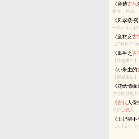
身空间到
古代
《穿越
古代
空间到
古代
最
标签：穿越。
《风翠楼-
《废材女
古
...已经给
啊！）去
古代
《重生之
古
【穿越重生】
田<br>
《小米虫的
【穿越重生】
女主确是一个
《花绣情缘
的别出心裁，..
纹身的歷史几
《
古代
人保
保护
古代
人，
的区域。那里
《王妃躺不
立
古代
世界。在
...求上进
代的
古代
， 