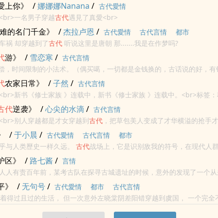
最新章节，书友所发表的随身空间到
古代
最新章节评论，并不代表书河小
愛上你》
/
娜娜娜Nanana
/
古代愛情
新章...
<br>一名男子穿越
古代
遇見了真愛<br>
落难的名门千金》
/
杰拉卢恩
/
古代愛情
古代言情
都市
一次不小心的车祸 却穿越到了
古代
听说这里是唐朝 那.......我是在作梦吗?
代
游》
/
雪恋寒
/
古代言情
了补偿，时间限制的小法术。（偶买噶，一切都是金钱换的，古话说的好，有
能干嘛？吃饭睡觉打豆豆，这样的人生不可行，太无聊！那咋办，最刺激的
代
农家日常》
/
子然
/
古代言情
<br>新书《修士家族 》连载中，新书《修士家族 》连载中。<br>标签：
古代
逆袭》
/
心尖的水滴
/
古代言情
<br>别人穿越都是才女穿越到
古代
，把草包美人变成了才华横溢的抢手
现代米虫去了
古代
才女的身上。。。。一连串的爆笑生活，一连串的感情
》
/
于小晨
/
古代愛情
古代言情
都市
.
乎与人类歷史一样久远。
古代
战场上，它是识别敌我的符号，在现代人
自我特色的风格，在偏远部落里，它是身份地位的彰显。 纹身亦有驱邪避
护区》
/
路七酱
/
言情
人人有责百年前，某考古队在探寻古城遗址的时候，意外的发现了一个从
世界隔绝，保留着
古代
的帝制，
古代
的生活生产方式，
古代
的文化习俗…
平》
/
无句号
/
古代愛情
都市
古代言情
经...
， 过着得过且过的生活， 但一次意外左晓棠阴差阳错穿越到虞国， 一个完
更成为了虞国首富白扬的庶女白玉华， 左晓棠本就是得过且..