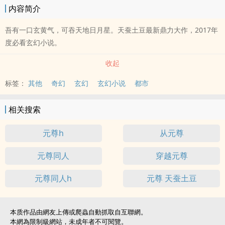
内容简介
吾有一口玄黄气，可吞天地日月星。天蚕土豆最新鼎力大作，2017年
度必看玄幻小说。
收起
标签：
其他
奇幻
玄幻
玄幻小说
都市
相关搜索
元尊h
从元尊
元尊同人
穿越元尊
元尊同人h
元尊 天蚕土豆
本质作品由網友上傳或爬蟲自動抓取自互聯網。
本網為限制級網站，未成年者不可閱覽。