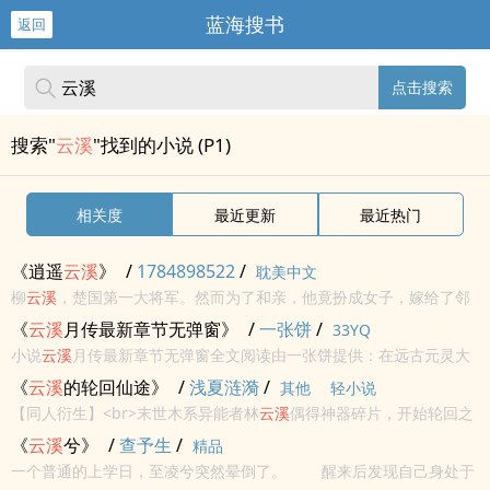
蓝海搜书
返回
点击搜索
搜索"
云溪
"找到的小说 (P1)
相关度
最近更新
最近热门
《逍遥
云溪
》
/
1784898522
/
耽美中文
柳
云溪
，楚国第一大将军。然而为了和亲，他竟扮成女子，嫁给了邻
国的王爷李逍遥。
《
云溪
月传最新章节无弹窗》
/
一张饼
/
33YQ
小说
云溪
月传最新章节无弹窗全文阅读由一张饼提供：在远古元灵大
陆之时，元素之力鼎盛之时忽然没落，大陆分崩离析分为多个版块形
《
云溪
的轮回仙途》
/
浅夏涟漪
/
其他
轻小说
成不同大陆，元素之力突然消失毫无踪迹。
云溪
月本是漂渺大陆权势
【同人衍生】<br>末世木系异能者林
云溪
偶得神器碎片，开始轮回之
家族云家后人...
路。寻找她的前世之谜。不一样的穿越故事<br>
《
云溪
兮》
/
查予生
/
精品
一个普通的上学日，至凌兮突然晕倒了。 醒来后发现自己身处于