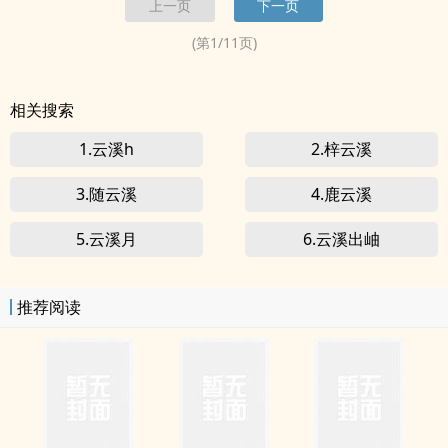
上一页
下一页
她到底是怎样的女人，有着怎样的情感纠葛...
(第
1
/
11
页)
相关搜索
1.云溪h
2.梓云溪
3.随云溪
4.鹿云溪
5.云溪月
6.云溪出岫
推荐阅读