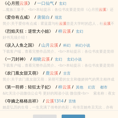
一个与自己世界差不多，但又有些不同的世界。 “皇”:你的任务是
《心月照
云溪
》
/
一口仙气
/
玄幻
解决一个女孩子的自卑问题。 至凌兮:??? 一个长相清冷...
...魔族三皇子。<br>本站提示：各位书友要是觉得《心月照
云溪
》还
不错的话请不要忘记向您QQ群和微博里的朋友推荐哦！
《爱你有点咸》
/
唐留白
/
现言
简介:关于爱你有点咸：霍蓝霆与杜
云溪
曾是大学时的恋人，杜
云溪
不
声不响的远赴法国，霍蓝霆痛恨杜
云溪
的无情抛弃。五年后……霍蓝
《烈焰天狂：逆世大小姐》
/
梓
云溪
/
玄幻
霆：我可以注资解决你父亲公司的危机，但是你要嫁给我！杜
云溪
：
好书无须介绍！
为什么？你...
《误入人鱼之国》
/
山月
云溪
/
科幻
科幻小说
下载客户端，查看完整作品简介。<br>本站提示：各位书友要是觉得
《误入人鱼之国》还不错的话请不要忘记向您QQ群和微博里的朋友推
《一刀封神》
/
相晓
云溪
/
玄幻
玄幻小说
荐哦！
下载客户端，查看完整作品简介。<br>本站提示：各位书友要是觉得
《一刀封神》还不错的话请不要忘记向您QQ群和微博里的朋友推荐
《农门凰女甜又萌》
/
鹿
云溪
/
古言
哦！
简介:关于农门凰女甜又萌：呆萌可爱的女主和傲娇帅气的男主相伴成
长的甜蜜。一起经历苦难，一起经历成功，携手共同成长。
《第一符师：轻狂太子妃》
/
梓
云溪
/
其他
幻言
都市
&lt;关注小说微信公众号 更好的阅读小说 微信搜<br> 索名称：夜女
小说（微信号ynxs008）&gt;
《夺嫡之格格吉祥》
/
云溪
1314
/
言情
她是弘历的生母，一生充满了传奇的色彩；有传言她奇丑无比，亦有
人说她出身卑微。历史的种种传说，更让她蒙上了一层神秘的色彩。