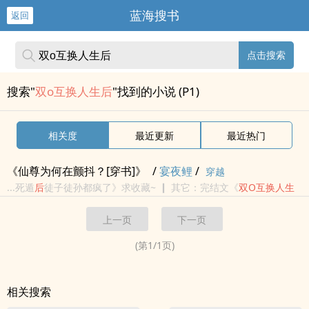
蓝海搜书
返回
点击搜索
搜索"
双o互换人生后
"找到的小说 (P1)
相关度
最近更新
最近热门
《仙尊为何在颤抖？[穿书]》
/
宴夜鲤
/
穿越
...死遁
后
徒子徒孙都疯了》求收藏~ ┃ 其它：完结文《
双
O
互换
人生
了》《向导他真的不想卷》专栏可见 一句话简介：还跪下来给我
上一页
下一页
磕头(#
o
Д
o
)！ 立意：幸福要靠
双
手去争取
(第
1
/
1
页)
相关搜索