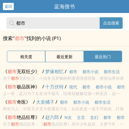
蓝海搜书
返回
点击搜索
搜索"
都市
"找到的小说 (P1)
相关度
最近更新
最近热门
《
都市
无双狂少》
/
梦缘相忆
/
都市
都市小说
都市生活
关于
都市
无双狂少：小业务员罗枫刚刚遭遇情感背叛，便有仙界传承
从天而降，凭借这份大礼包逐渐走向巅峰修仙道路。
《
都市
极品医神》
/
十万伏特
/
现代
都市
都市小说
都市
上一世，孟川为了女友当牛做马，结果却被像垃圾一样丢弃；这一
生活
世，孟川得到祖上妖道医圣传承，又有一只橘猫护道，从此纵横
都
《
都市
奇医》
/
大皇橘子
/
都市
都市小说
都市生活
市
，吊打一切，无所不能！...
两世为人，中医天才变为普通实习生；从此更是一发不可收拾，打脸
医德恶劣的主任，迷倒风华绝代的佳人，再度踏上巅峰之土，成就前
《
都市
绝品狂尊》
/
赵六郎
/
N次
古言
玄幻
都市
都市
世未能完成的梦！
关于
都市
绝品狂尊：《
都市
绝品狂尊》高中少年赵岩，大梦千年，一
小说
都市生活