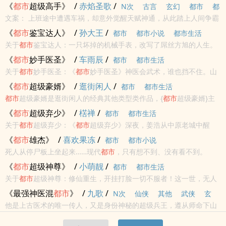
朝觉醒，纵横天下，翻手为云，覆手为雨，收拢资源，提升实力，只
《
都市
超级高手》
/
赤焰圣歌
/
N次
古言
玄幻
都市
都
为重回修仙世界。不想，却遭遇地球灵气复苏，高武崛起，仙门临
文案： 上班途中遭遇车祸，却意外觉醒天赋神通，从此踏上人间争霸
市小说
都市生活
世，险阻层生。...
之路！看一介凡人如何人生逆袭，迎娶白富美，走上人生巅峰！
《
都市
鉴宝达人》
/
孙大王
/
都市
都市小说
都市生活
关于
都市
鉴宝达人：一只坏掉的机械手表，改写了屌丝方旭的人生。
手表能鉴宝，因为只有宝物的宝光，才能让指针旋转，而回拨指针，
《
都市
妙手医圣》
/
车雨辰
/
都市
都市生活
更能让时光回溯……从古玩店打工小职员，到制霸全球的超级富豪，你
关于
都市
妙手医圣：《
都市
妙手医圣》神医会武术，谁也挡不住。山
只缺买个表...
里走出来的少年林东，带着一身上古医术闯荡
都市
！疑难杂症，没有
《
都市
超级豪婿》
/
逛街闲人
/
都市
都市生活
我治不好的病！富少恶霸，没有我治不好的人！
都市
超级豪婿是逛街闲人的经典其他类型类作品，{
都市
超级豪婿}主
要讲述了：
都市
超级豪婿 逛街闲人最新鼎力大作，年度必看其他类
《
都市
超级弃少》
/
楛禅
/
都市
都市生活
型。新御宅屋（xyuzhaiwu8.com）提供
都市
超级豪婿最新章节全...
关于
都市
超级弃少：《
都市
超级弃少》深夜，姜浩从中原老城中醒
来，他逐渐发现身边的一切变了。他不再是被称之为武痴的弃少，而
《
都市
雄杰》
/
喜欢果冻
/
都市
都市小说
是成为一个真正的武者……混迹
都市
，无往不利！
死人从停尸板上坐起来……现代
都市
，只有想不到、没有看不到。
<br>本站提示：各位书友要是觉得《
都市
雄杰》还不错的话请不要忘
《
都市
超级神尊》
/
小萌靓
/
都市
都市生活
记向您QQ群和微博里的朋友推荐哦！
关于
都市
超级神尊：修仙重生，开挂打脸一切不服者！这一世，无人
能及！新书《
都市
之妖孽公子》，已开始更新。
《最强神医混
都市
》
/
九歌
/
N次
仙侠
其他
武侠
玄
他是上古医术的唯一传人，又是身份神秘的超级兵王，遵从师命下山
幻
都市
都市小说
高辣
都市生活
来履行从小订下的婚约，却被看自己不顺眼的美女总裁老婆给安排到