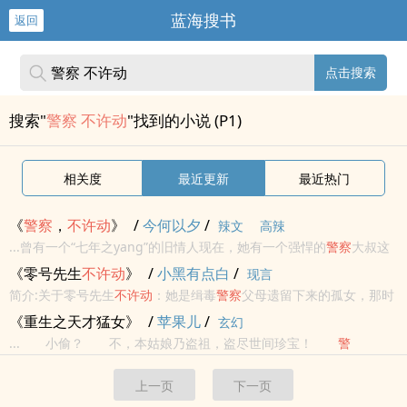
蓝海搜书
返回
点击搜索
搜索"
警察 不许动
"找到的小说 (P1)
相关度
最近更新
最近热门
《
警察
，
不许
动
》
/
今何以夕
/
辣文
高辣
...曾有一个“七年之yang”的旧情人现在，她有一个强悍的
警察
大叔这
是以chou风女主的视角讲述一个男人如何努力、甚至不折手段、不惜
《零号先生
不许
动
》
/
小黑有点白
/
现言
牺牲自己来夺取一个女人的那一颗并不玻璃的心 女人究竟是初恋...
简介:关于零号先生
不许
动
：她是缉毒
警察
父母遗留下来的孤女，那时
母亲还在，小镇与他初遇……那一年春暖花开，母亲将一张写着任务清
《重生之天才猛女》
/
苹果儿
/
玄幻
单的A4纸递给她。于是，隔壁邻居家被冠以“杀人凶手”的男孩，成为
... 小偷？ 不，本姑娘乃盗祖，盗尽世间珍宝！
警
妈妈...
察
？ 错，本姑娘是警神，管尽世间不平！ 特工？ 姑娘乃
上一页
下一页
特派，杀尽天下人渣！ 一切只为修仙路，仙路尽头是我家！